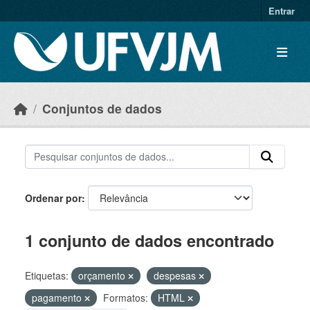
Skip to main content
Entrar
Conjuntos de dados
Ordenar por
1 conjunto de dados encontrado
Etiquetas:
orçamento
despesas
pagamento
Formatos:
HTML