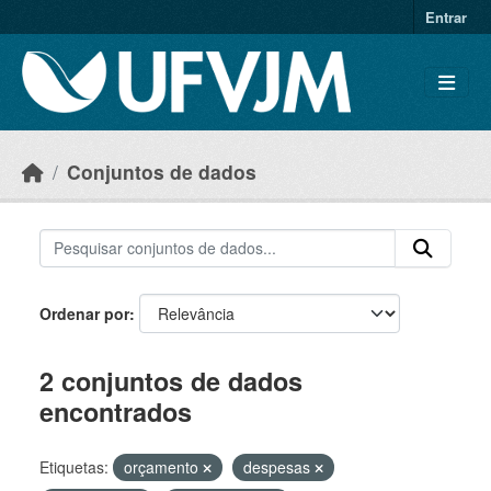
Skip to main content
Entrar
Conjuntos de dados
Ordenar por
2 conjuntos de dados
encontrados
Etiquetas:
orçamento
despesas