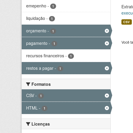
emepenho
-
Extrat
1
execu
liquidação
-
1
CSV
orçamento
-
1
Você t
pagamento
-
1
recursos financeiros
-
1
restos a pagar
-
1
Formatos
CSV
-
1
HTML
-
1
Licenças