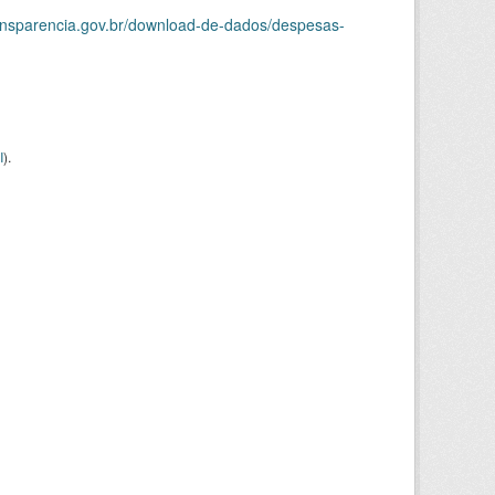
ransparencia.gov.br/download-de-dados/despesas-
I
).