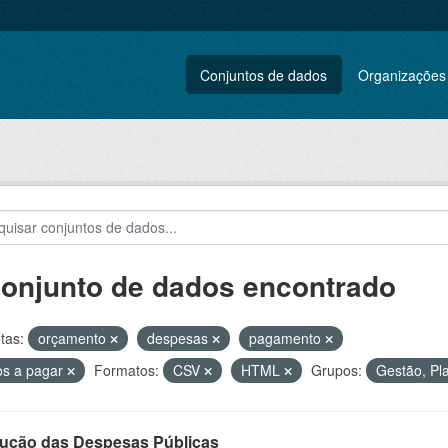
Conjuntos de dados
Organizações
conjunto de dados encontrado
tas:
orçamento
despesas
pagamento
os a pagar
Formatos:
CSV
HTML
Grupos:
Gestão, Pl
ução das Despesas Públicas