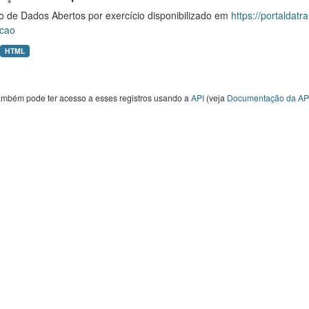
o de Dados Abertos por exercício disponibilizado em
https://portaldat
cao
HTML
ambém pode ter acesso a esses registros usando a
API
(veja
Documentação da AP