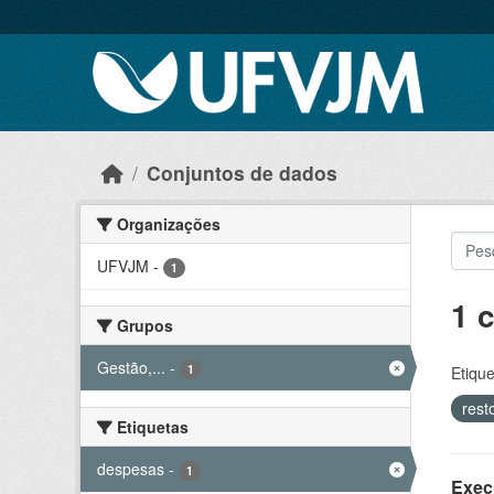
Skip to main content
Conjuntos de dados
Organizações
UFVJM
-
1
1 
Grupos
Gestão,...
-
1
Etique
rest
Etiquetas
despesas
-
1
Exec