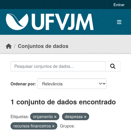
Skip to main content
Entrar
Conjuntos de dados
Ordenar por
1 conjunto de dados encontrado
Etiquetas:
orçamento
despesas
recursos financeiros
Grupos: