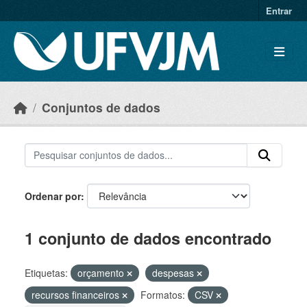
Skip to main content
Entrar
Conjuntos de dados
Ordenar por
1 conjunto de dados encontrado
Etiquetas:
orçamento
despesas
recursos financeiros
Formatos:
CSV