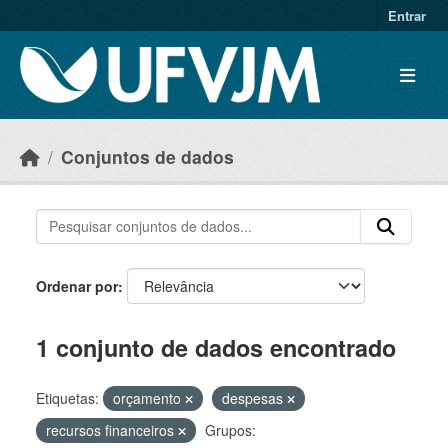
Skip to main content
Entrar
Conjuntos de dados
Ordenar por
1 conjunto de dados encontrado
Etiquetas:
orçamento
despesas
recursos financeiros
Grupos: