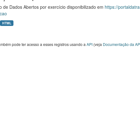
o de Dados Abertos por exercício disponibilizado em
https://portaldat
cao
HTML
ambém pode ter acesso a esses registros usando a
API
(veja
Documentação da AP