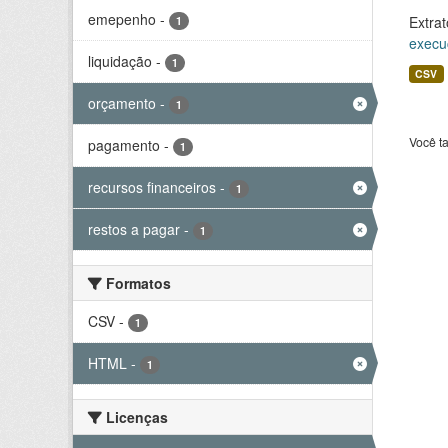
emepenho
-
Extrat
1
execu
liquidação
-
1
CSV
orçamento
-
1
Você t
pagamento
-
1
recursos financeiros
-
1
restos a pagar
-
1
Formatos
CSV
-
1
HTML
-
1
Licenças