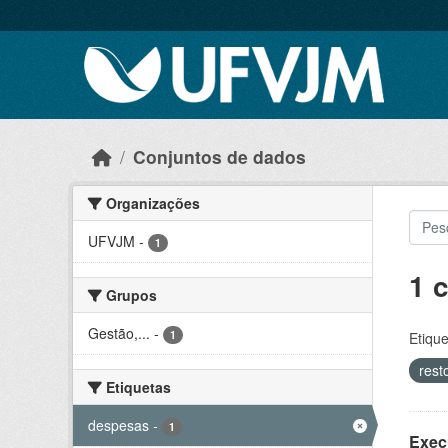
Skip to main content
Conjuntos de dados
Organizações
UFVJM
-
1
1 
Grupos
Gestão,...
-
1
Etique
rest
Etiquetas
despesas
-
1
Exec