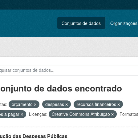
Conjuntos de dados
Organizações
conjunto de dados encontrado
tas:
orçamento
despesas
recursos financeiros
os a pagar
Licenças:
Creative Commons Atribuição
Formatos
ução das Despesas Públicas