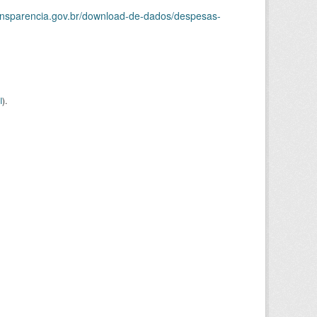
ransparencia.gov.br/download-de-dados/despesas-
I
).