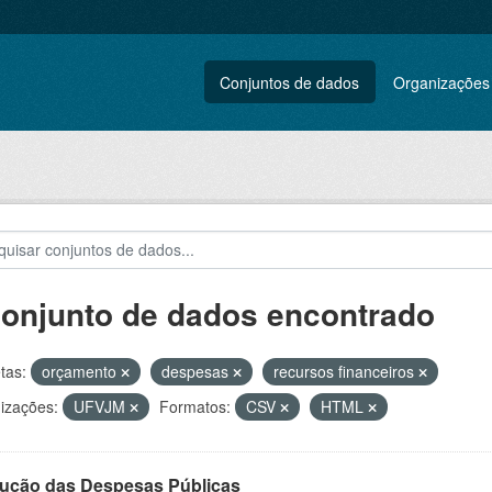
Conjuntos de dados
Organizações
conjunto de dados encontrado
tas:
orçamento
despesas
recursos financeiros
izações:
UFVJM
Formatos:
CSV
HTML
ução das Despesas Públicas