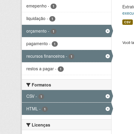
emepenho
-
Extrat
1
execu
liquidação
-
1
CSV
orçamento
-
1
Você t
pagamento
-
1
recursos financeiros
-
1
restos a pagar
-
1
Formatos
CSV
-
1
HTML
-
1
Licenças