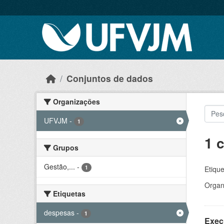
Skip to main content
Conjuntos de dados
Organizações
UFVJM
-
1
1 
Grupos
Gestão,...
-
1
Etique
Organ
Etiquetas
despesas
-
1
Exec