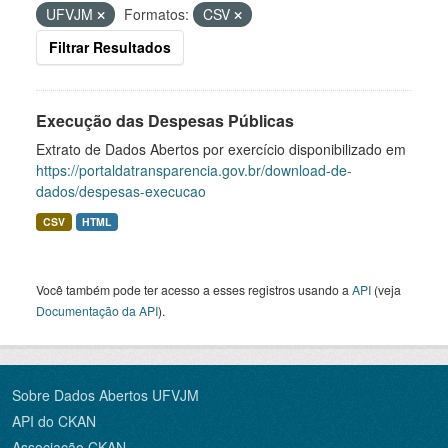
UFVJM
Formatos:
CSV
Filtrar Resultados
Execução das Despesas Públicas
Extrato de Dados Abertos por exercício disponibilizado em
https://portaldatransparencia.gov.br/download-de-
dados/despesas-execucao
CSV
HTML
Você também pode ter acesso a esses registros usando a
API
(veja
Documentação da API
).
Sobre Dados Abertos UFVJM
API do CKAN
Associação CKAN