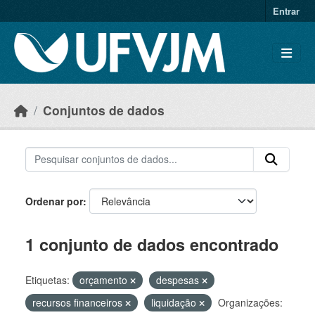
Skip to main content
Entrar
Conjuntos de dados
Ordenar por
1 conjunto de dados encontrado
Etiquetas:
orçamento
despesas
recursos financeiros
liquidação
Organizações: