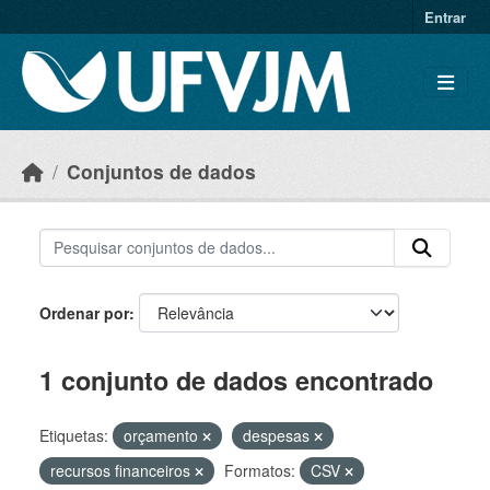
Skip to main content
Entrar
Conjuntos de dados
Ordenar por
1 conjunto de dados encontrado
Etiquetas:
orçamento
despesas
recursos financeiros
Formatos:
CSV