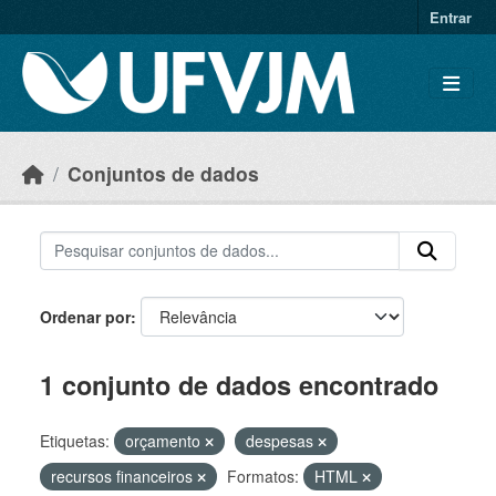
Skip to main content
Entrar
Conjuntos de dados
Ordenar por
1 conjunto de dados encontrado
Etiquetas:
orçamento
despesas
recursos financeiros
Formatos:
HTML