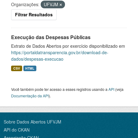
Organizações:
UFVJM
Filtrar Resultados
Execução das Despesas Públicas
Extrato de Dados Abertos por exercício disponibilizado em
https://portaldatransparencia.gov.br/download-de-
dados/despesas-execucao
CSV
HTML
Você também pode ter acesso a esses registros usando a
API
(veja
Documentação da API
).
Sobre Dados Abertos UFVJM
API do CKAN
Associação CKAN