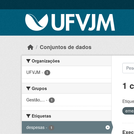
Skip to main content
Conjuntos de dados
Organizações
UFVJM
-
1
1 
Grupos
Gestão,...
-
1
Etique
eme
Etiquetas
despesas
-
1
Exec