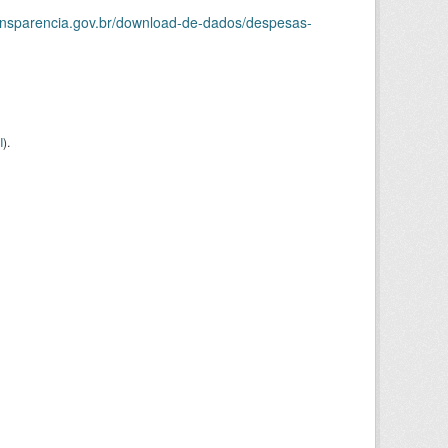
ransparencia.gov.br/download-de-dados/despesas-
I
).