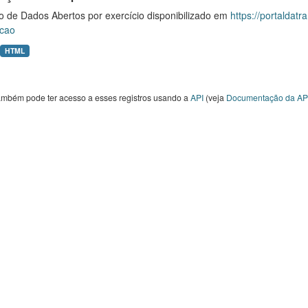
o de Dados Abertos por exercício disponibilizado em
https://portaldat
cao
HTML
ambém pode ter acesso a esses registros usando a
API
(veja
Documentação da AP