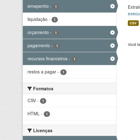
emepenho
-
Extrat
1
execu
liquidação
-
1
CSV
orçamento
-
1
Você t
pagamento
-
1
recursos financeiros
-
1
restos a pagar
-
1
Formatos
CSV
-
1
HTML
-
1
Licenças