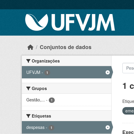
Skip to main content
Conjuntos de dados
Organizações
UFVJM
-
1
1 
Grupos
Gestão,...
-
1
Etique
eme
Etiquetas
despesas
-
1
Exec