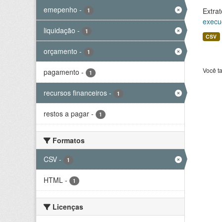
emepenho
-
Extrat
1
execu
liquidação
-
1
CSV
orçamento
-
1
Você t
pagamento
-
1
recursos financeiros
-
1
restos a pagar
-
1
Formatos
CSV
-
1
HTML
-
1
Licenças