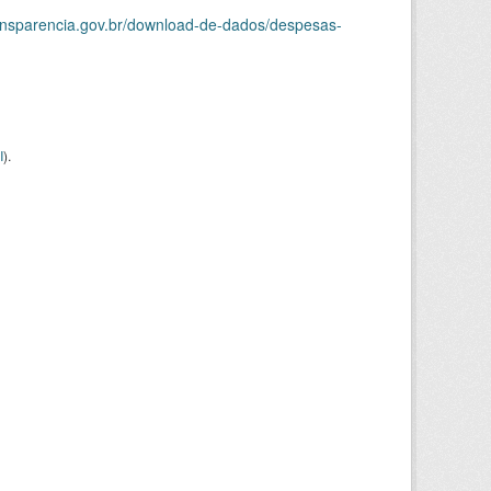
ransparencia.gov.br/download-de-dados/despesas-
I
).