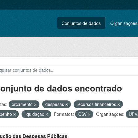
Conjuntos de dados
Organizações
conjunto de dados encontrado
tas:
orçamento
despesas
recursos financeiros
penho
liquidação
Formatos:
CSV
Organizações:
UF
ução das Despesas Públicas