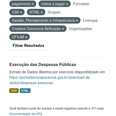
pagamento
restos a pagar
Formatos:
CSV
HTML
Grupos:
Gestão, Planejamento e Infraestrutura
Licenças:
Creative Commons Atribuição
Organizações:
UFVJM
Filtrar Resultados
Execução das Despesas Públicas
Extrato de Dados Abertos por exercício disponibilizado em
https://portaldatransparencia.gov.br/download-de-
dados/despesas-execucao
CSV
HTML
Você também pode ter acesso a esses registros usando a
API
(veja
Documentação da API
).