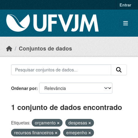
Skip to main content
Entrar
Conjuntos de dados
Ordenar por
1 conjunto de dados encontrado
Etiquetas:
orçamento
despesas
recursos financeiros
emepenho