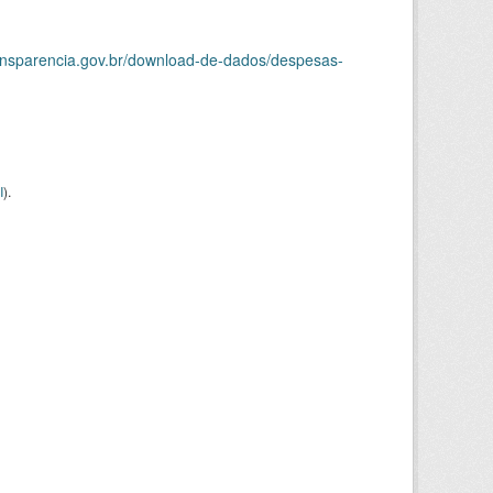
ransparencia.gov.br/download-de-dados/despesas-
I
).