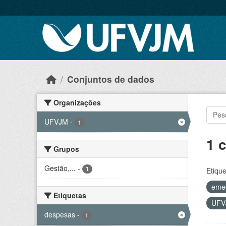
Skip to main content
Conjuntos de dados
Organizações
UFVJM
-
1
1 
Grupos
Gestão,...
-
1
Etique
eme
Etiquetas
UF
despesas
-
1