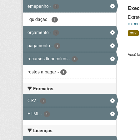
emepenho
-
1
Exec
Extrat
liquidação
-
1
execu
orçamento
-
1
CSV
pagamento
-
1
Você t
recursos financeiros
-
1
restos a pagar
-
1
Formatos
CSV
-
1
HTML
-
1
Licenças