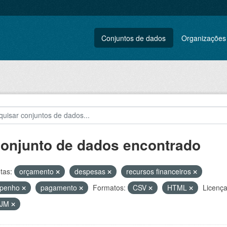
Conjuntos de dados
Organizações
conjunto de dados encontrado
tas:
orçamento
despesas
recursos financeiros
penho
pagamento
Formatos:
CSV
HTML
Licença
VJM