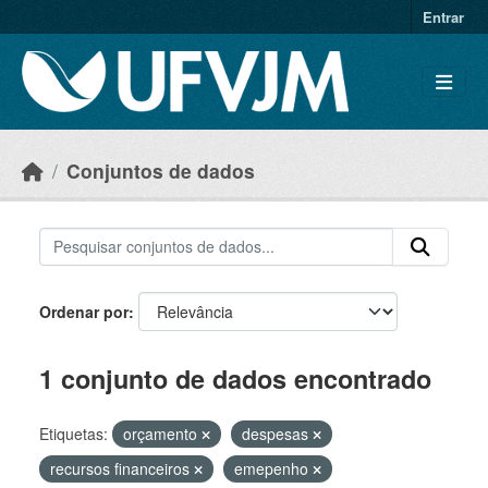
Skip to main content
Entrar
Conjuntos de dados
Ordenar por
1 conjunto de dados encontrado
Etiquetas:
orçamento
despesas
recursos financeiros
emepenho