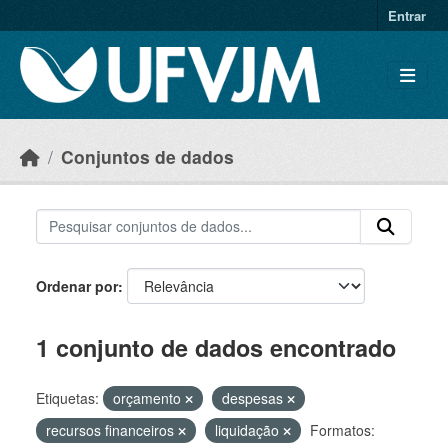
Skip to main content
Entrar
Conjuntos de dados
Ordenar por
1 conjunto de dados encontrado
Etiquetas:
orçamento
despesas
recursos financeiros
liquidação
Formatos: