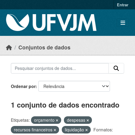
Skip to main content
Entrar
Conjuntos de dados
Ordenar por
1 conjunto de dados encontrado
Etiquetas:
orçamento
despesas
recursos financeiros
liquidação
Formatos: