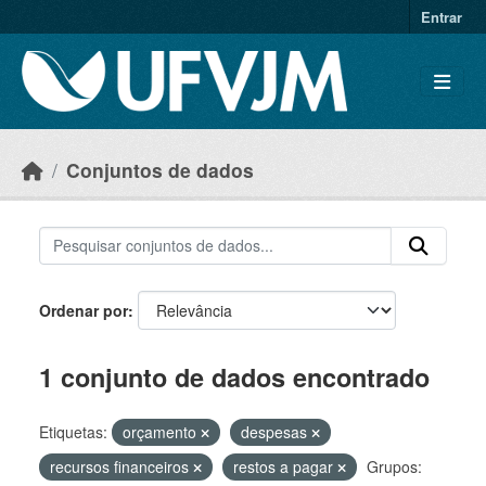
Skip to main content
Entrar
Conjuntos de dados
Ordenar por
1 conjunto de dados encontrado
Etiquetas:
orçamento
despesas
recursos financeiros
restos a pagar
Grupos: