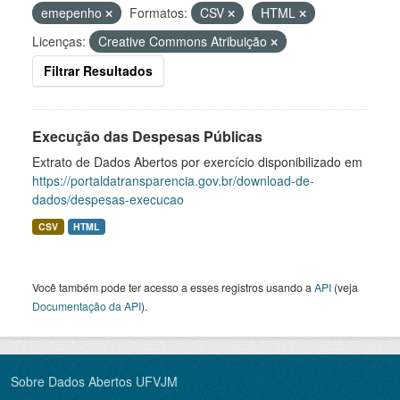
emepenho
Formatos:
CSV
HTML
Licenças:
Creative Commons Atribuição
Filtrar Resultados
Execução das Despesas Públicas
Extrato de Dados Abertos por exercício disponibilizado em
https://portaldatransparencia.gov.br/download-de-
dados/despesas-execucao
CSV
HTML
Você também pode ter acesso a esses registros usando a
API
(veja
Documentação da API
).
Sobre Dados Abertos UFVJM