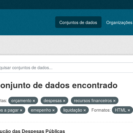
Conjuntos de dados
Organizações
conjunto de dados encontrado
tas:
orçamento
despesas
recursos financeiros
os a pagar
emepenho
liquidação
Formatos:
HTML
ução das Despesas Públicas