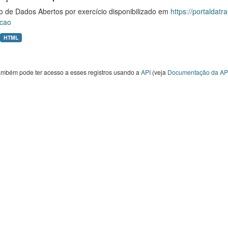
o de Dados Abertos por exercício disponibilizado em
https://portaldat
cao
HTML
ambém pode ter acesso a esses registros usando a
API
(veja
Documentação da AP