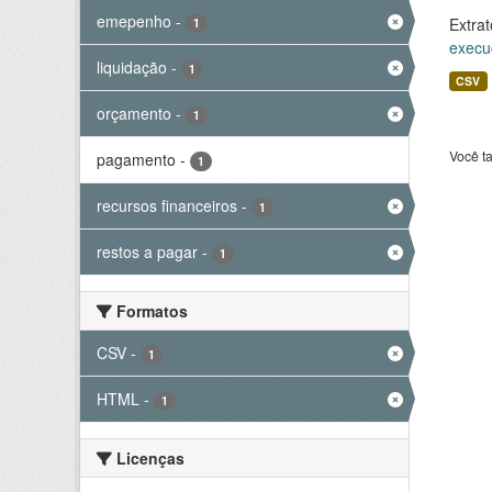
emepenho
-
Extrat
1
execu
liquidação
-
1
CSV
orçamento
-
1
Você t
pagamento
-
1
recursos financeiros
-
1
restos a pagar
-
1
Formatos
CSV
-
1
HTML
-
1
Licenças