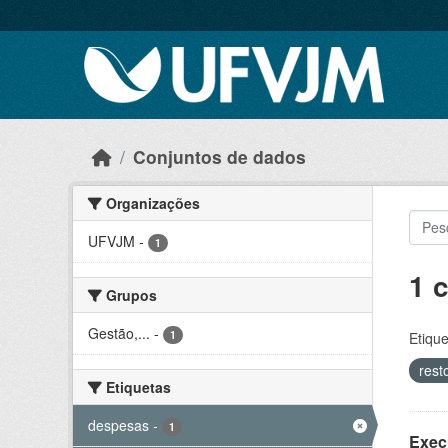
Skip to main content
Conjuntos de dados
Organizações
UFVJM
-
1
1 
Grupos
Gestão,...
-
1
Etique
rest
Etiquetas
despesas
-
1
Exec