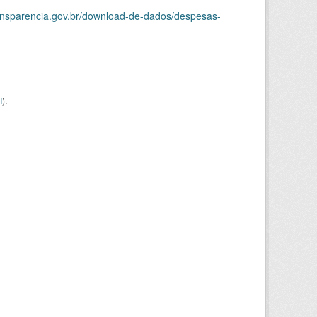
ransparencia.gov.br/download-de-dados/despesas-
I
).