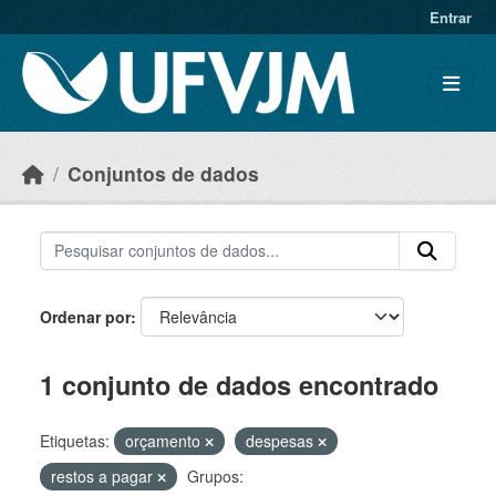
Skip to main content
Entrar
Conjuntos de dados
Ordenar por
1 conjunto de dados encontrado
Etiquetas:
orçamento
despesas
restos a pagar
Grupos: