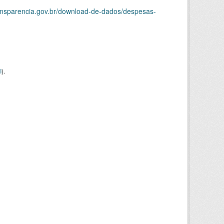
ransparencia.gov.br/download-de-dados/despesas-
I
).