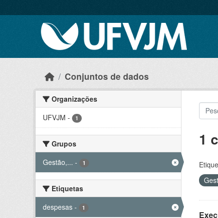
Skip to main content
Conjuntos de dados
Organizações
UFVJM
-
1
1 
Grupos
Gestão,...
-
1
Etique
Gest
Etiquetas
despesas
-
1
Exec