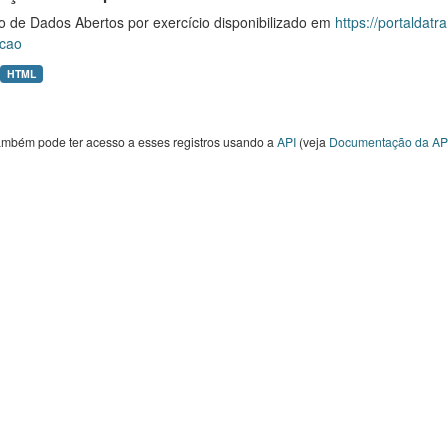
o de Dados Abertos por exercício disponibilizado em
https://portaldat
cao
HTML
ambém pode ter acesso a esses registros usando a
API
(veja
Documentação da AP