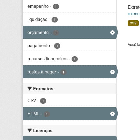
emepenho
-
Extrat
1
execu
liquidação
-
1
CSV
orçamento
-
1
Você t
pagamento
-
1
recursos financeiros
-
1
restos a pagar
-
1
Formatos
CSV
-
1
HTML
-
1
Licenças