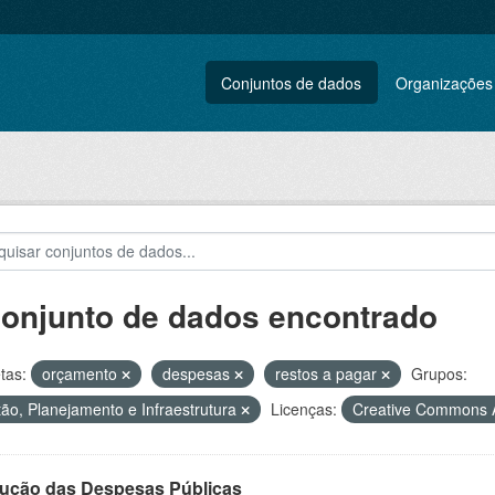
Conjuntos de dados
Organizações
conjunto de dados encontrado
tas:
orçamento
despesas
restos a pagar
Grupos:
ão, Planejamento e Infraestrutura
Licenças:
Creative Commons A
ução das Despesas Públicas