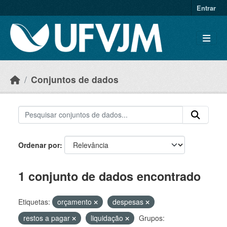
Skip to main content
Entrar
Conjuntos de dados
Ordenar por
1 conjunto de dados encontrado
Etiquetas:
orçamento
despesas
restos a pagar
liquidação
Grupos: