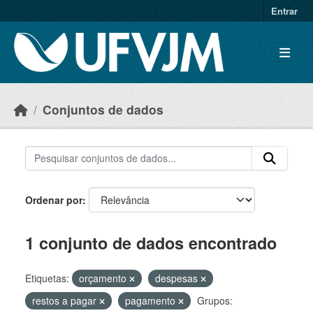
Skip to main content
Entrar
Conjuntos de dados
Ordenar por
1 conjunto de dados encontrado
Etiquetas:
orçamento
despesas
restos a pagar
pagamento
Grupos: