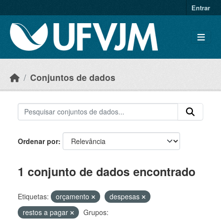
Skip to main content
Entrar
Conjuntos de dados
Ordenar por
1 conjunto de dados encontrado
Etiquetas:
orçamento
despesas
restos a pagar
Grupos: