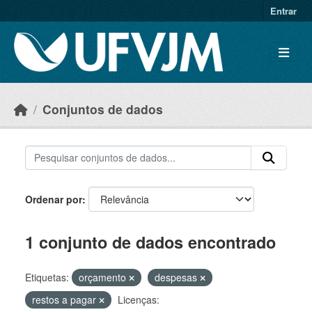
Skip to main content
Entrar
Conjuntos de dados
Ordenar por
1 conjunto de dados encontrado
Etiquetas:
orçamento
despesas
restos a pagar
Licenças: