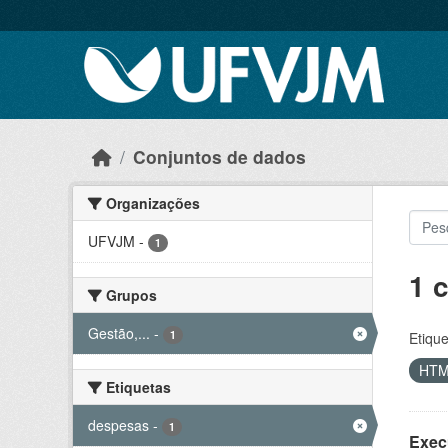
Skip to main content
Conjuntos de dados
Organizações
UFVJM
-
1
1 
Grupos
Gestão,...
-
1
Etique
HT
Etiquetas
despesas
-
1
Exec