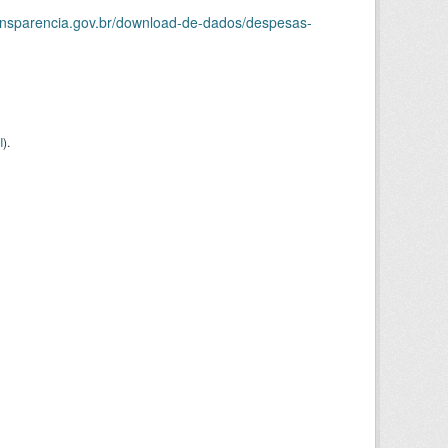
ransparencia.gov.br/download-de-dados/despesas-
I
).