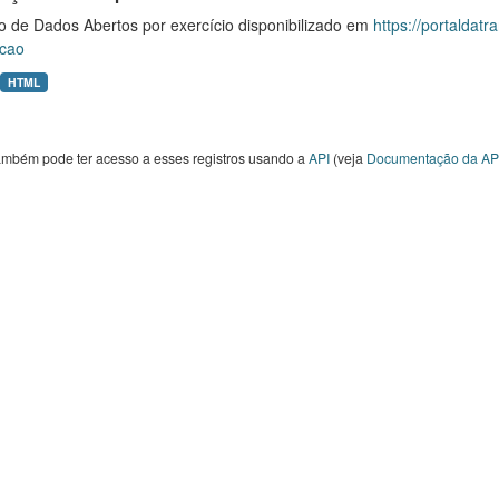
o de Dados Abertos por exercício disponibilizado em
https://portaldat
cao
HTML
ambém pode ter acesso a esses registros usando a
API
(veja
Documentação da AP