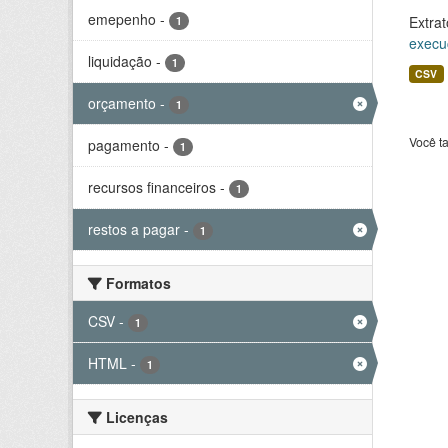
emepenho
-
Extrat
1
execu
liquidação
-
1
CSV
orçamento
-
1
Você t
pagamento
-
1
recursos financeiros
-
1
restos a pagar
-
1
Formatos
CSV
-
1
HTML
-
1
Licenças