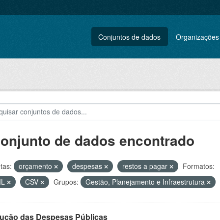
Conjuntos de dados
Organizações
conjunto de dados encontrado
tas:
orçamento
despesas
restos a pagar
Formatos:
ML
CSV
Grupos:
Gestão, Planejamento e Infraestrutura
ução das Despesas Públicas