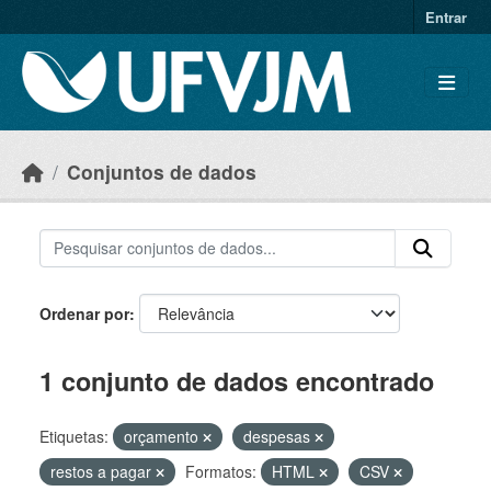
Skip to main content
Entrar
Conjuntos de dados
Ordenar por
1 conjunto de dados encontrado
Etiquetas:
orçamento
despesas
restos a pagar
Formatos:
HTML
CSV