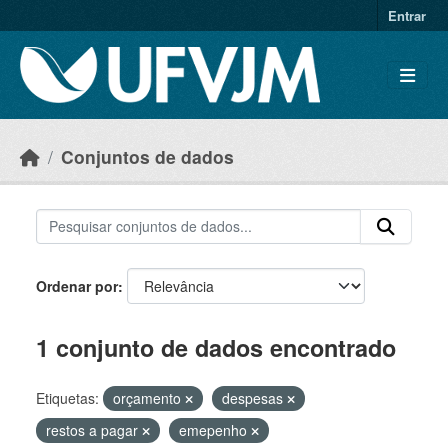
Skip to main content
Entrar
Conjuntos de dados
Ordenar por
1 conjunto de dados encontrado
Etiquetas:
orçamento
despesas
restos a pagar
emepenho