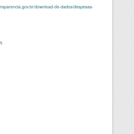
ransparencia.gov.br/download-de-dados/despesas-
I
).