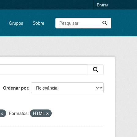
Entrar
Grupos
Sobre
Ordenar por
o
Formatos:
HTML