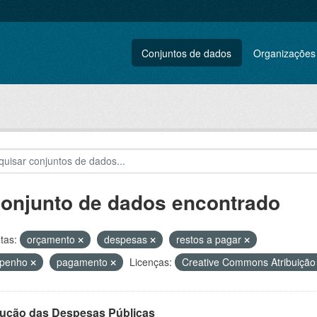
Conjuntos de dados
Organizações
conjunto de dados encontrado
tas:
orçamento
despesas
restos a pagar
penho
pagamento
Licenças:
Creative Commons Atribuiçã
ução das Despesas Públicas