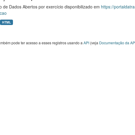
o de Dados Abertos por exercício disponibilizado em
https://portaldat
cao
HTML
ambém pode ter acesso a esses registros usando a
API
(veja
Documentação da AP