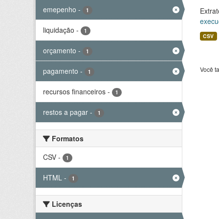
emepenho
-
Extrat
1
execu
liquidação
-
1
CSV
orçamento
-
1
Você t
pagamento
-
1
recursos financeiros
-
1
restos a pagar
-
1
Formatos
CSV
-
1
HTML
-
1
Licenças