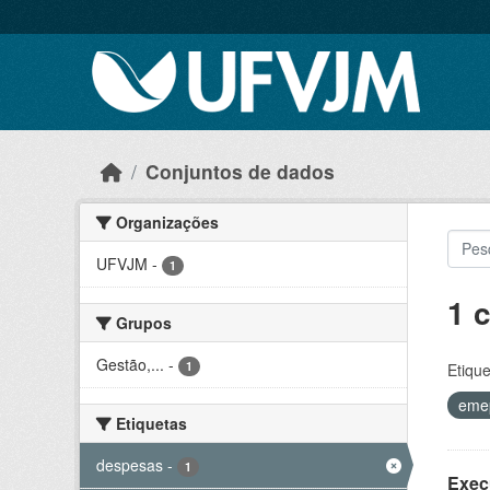
Skip to main content
Conjuntos de dados
Organizações
UFVJM
-
1
1 
Grupos
Gestão,...
-
1
Etique
eme
Etiquetas
despesas
-
1
Exec