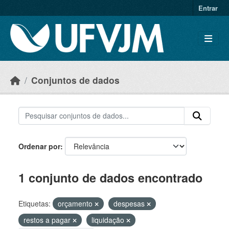
Skip to main content
Entrar
Conjuntos de dados
Ordenar por
1 conjunto de dados encontrado
Etiquetas:
orçamento
despesas
restos a pagar
liquidação