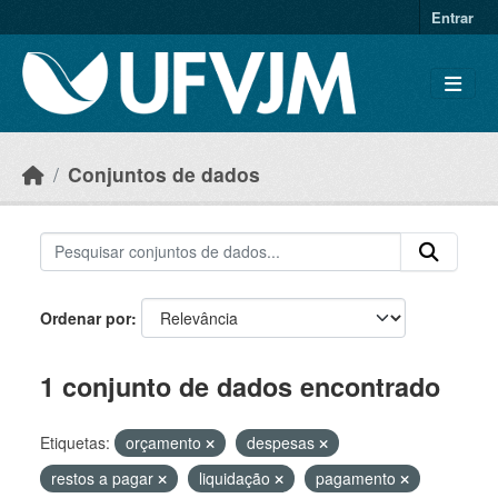
Skip to main content
Entrar
Conjuntos de dados
Ordenar por
1 conjunto de dados encontrado
Etiquetas:
orçamento
despesas
restos a pagar
liquidação
pagamento