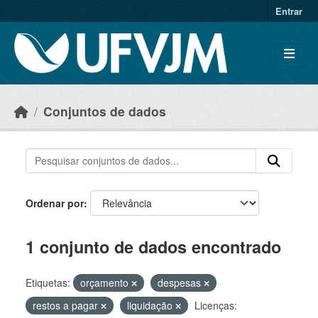
Skip to main content
Entrar
Conjuntos de dados
Ordenar por
1 conjunto de dados encontrado
Etiquetas:
orçamento
despesas
restos a pagar
liquidação
Licenças: