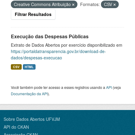
Creative Commons Atribuição
Formatos:
CSV
Filtrar Resultados
Execução das Despesas Públicas
Extrato de Dados Abertos por exercício disponibilizado em
https://portaldatransparencia.gov.br/download-de-
dados/despesas-execucao
CSV
HTML
Você também pode ter acesso a esses registros usando a
API
(veja
Documentação da API
).
Sobre Dados Abertos UFVJM
API do CKAN
Associação CKAN