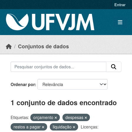
Skip to main content
Entrar
Conjuntos de dados
Ordenar por
1 conjunto de dados encontrado
Etiquetas:
orçamento
despesas
restos a pagar
liquidação
Licenças: