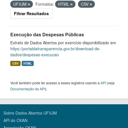
UFVJM
Formatos:
HTML
CSV
Filtrar Resultados
Execução das Despesas Públicas
Extrato de Dados Abertos por exercício disponibilizado em
https://portaldatransparencia.gov.br/download-de-
dados/despesas-execucao
CSV
HTML
Você também pode ter acesso a esses registros usando a
API
(veja
Documentação da API
).
Sobre Dados Abertos UFVJM
API do CKAN
Associação CKAN