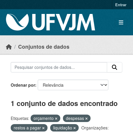
Skip to main content
Entrar
Conjuntos de dados
Ordenar por
1 conjunto de dados encontrado
Etiquetas:
orçamento
despesas
restos a pagar
liquidação
Organizações: