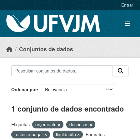
Skip to main content
Entrar
Conjuntos de dados
Ordenar por
1 conjunto de dados encontrado
Etiquetas:
orçamento
despesas
restos a pagar
liquidação
Formatos: