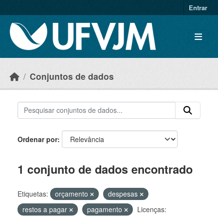
Skip to main content
Entrar
Conjuntos de dados
Ordenar por
1 conjunto de dados encontrado
Etiquetas:
orçamento
despesas
restos a pagar
pagamento
Licenças: