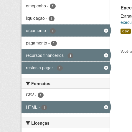
emepenho
-
1
Exec
Extrat
liquidação
-
1
execu
orçamento
-
1
CSV
pagamento
-
1
Você t
recursos financeiros
-
1
restos a pagar
-
1
Formatos
CSV
-
1
HTML
-
1
Licenças