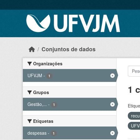
Skip to main content
Conjuntos de dados
Organizações
UFVJM
-
1
1 
Grupos
Gestão,...
-
1
Etique
recu
Etiquetas
UF
despesas
-
1