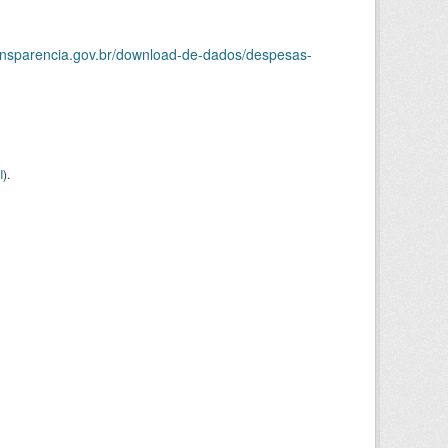
ransparencia.gov.br/download-de-dados/despesas-
I
).