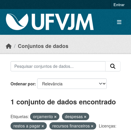
Skip to main content
Entrar
Conjuntos de dados
Ordenar por
1 conjunto de dados encontrado
Etiquetas:
orçamento
despesas
restos a pagar
recursos financeiros
Licenças: