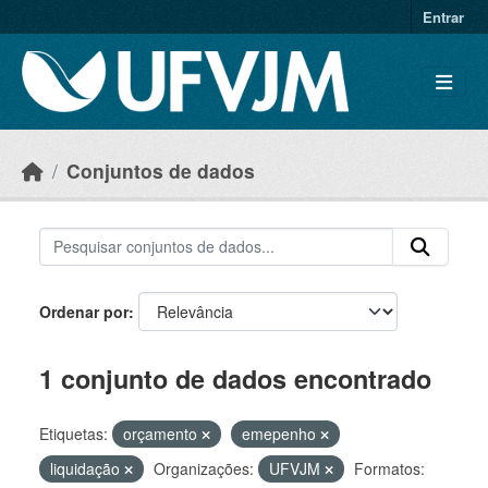
Skip to main content
Entrar
Conjuntos de dados
Ordenar por
1 conjunto de dados encontrado
Etiquetas:
orçamento
emepenho
liquidação
Organizações:
UFVJM
Formatos: