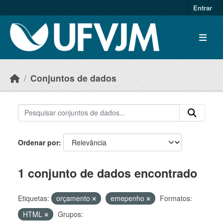
Skip to main content
Entrar
Conjuntos de dados
Ordenar por
1 conjunto de dados encontrado
Etiquetas:
orçamento
emepenho
Formatos:
HTML
Grupos: