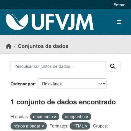
Skip to main content
Entrar
Conjuntos de dados
Ordenar por
1 conjunto de dados encontrado
Etiquetas:
orçamento
emepenho
restos a pagar
Formatos:
HTML
Grupos: