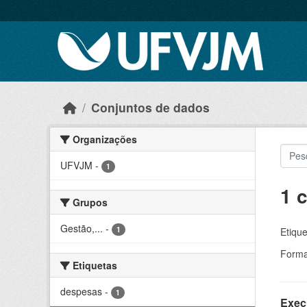
Skip to main content
Conjuntos de dados
Organizações
UFVJM
-
1
1 
Grupos
Gestão,...
-
1
Etique
Forma
Etiquetas
despesas
-
1
Exec