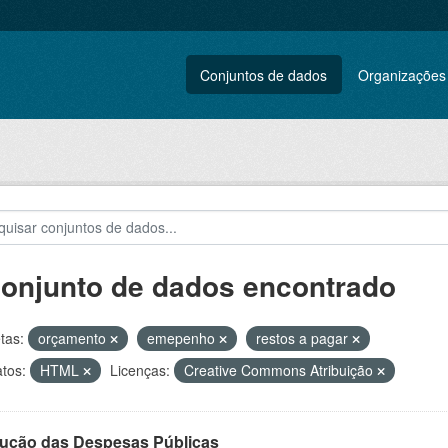
Conjuntos de dados
Organizações
conjunto de dados encontrado
tas:
orçamento
emepenho
restos a pagar
tos:
HTML
Licenças:
Creative Commons Atribuição
ução das Despesas Públicas