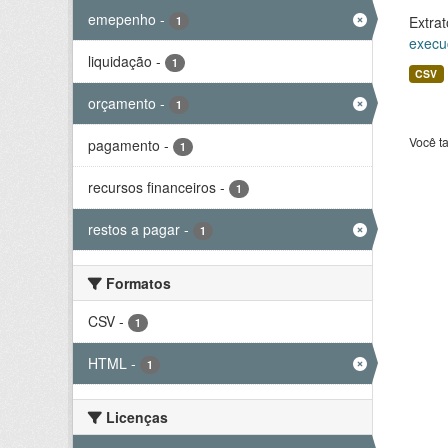
emepenho
-
Extrat
1
execu
liquidação
-
1
CSV
orçamento
-
1
Você t
pagamento
-
1
recursos financeiros
-
1
restos a pagar
-
1
Formatos
CSV
-
1
HTML
-
1
Licenças