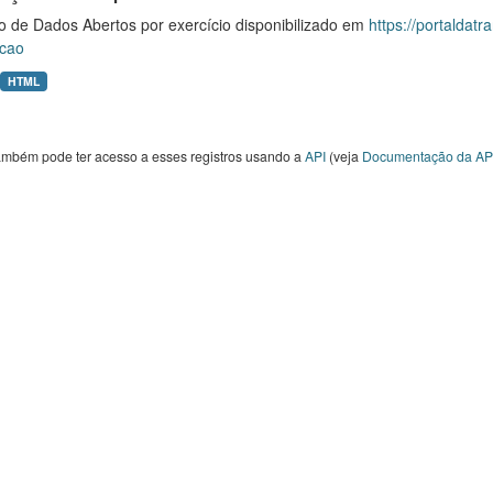
o de Dados Abertos por exercício disponibilizado em
https://portaldat
cao
HTML
ambém pode ter acesso a esses registros usando a
API
(veja
Documentação da AP