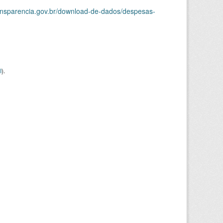
ransparencia.gov.br/download-de-dados/despesas-
I
).