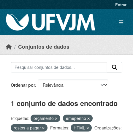
Skip to main content
Entrar
Conjuntos de dados
Ordenar por
1 conjunto de dados encontrado
Etiquetas:
orçamento
emepenho
restos a pagar
Formatos:
HTML
Organizações: