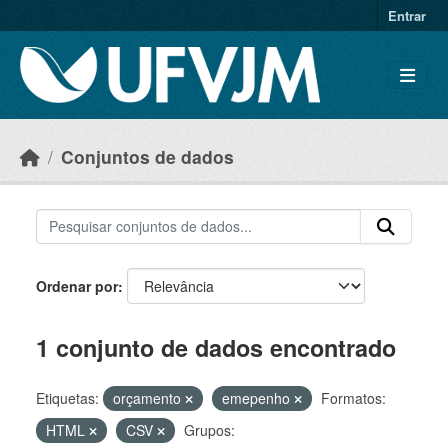
Skip to main content
Entrar
Conjuntos de dados
Ordenar por
1 conjunto de dados encontrado
Etiquetas:
orçamento
emepenho
Formatos:
HTML
CSV
Grupos: