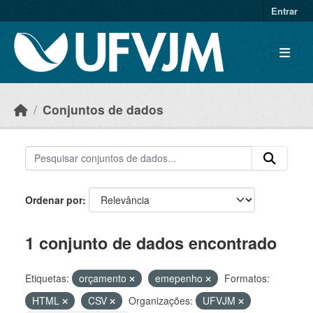
Skip to main content
Entrar
Conjuntos de dados
Ordenar por
1 conjunto de dados encontrado
Etiquetas:
orçamento
emepenho
Formatos:
HTML
CSV
Organizações:
UFVJM