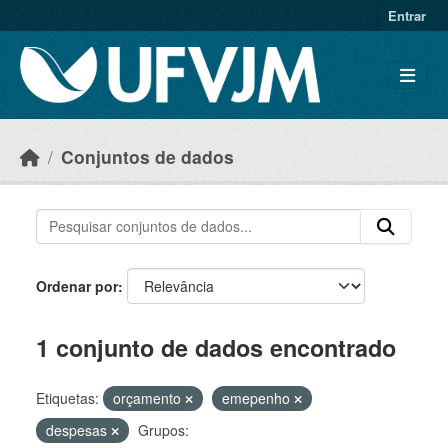
Skip to main content
Entrar
Conjuntos de dados
Ordenar por
1 conjunto de dados encontrado
Etiquetas:
orçamento
emepenho
despesas
Grupos: