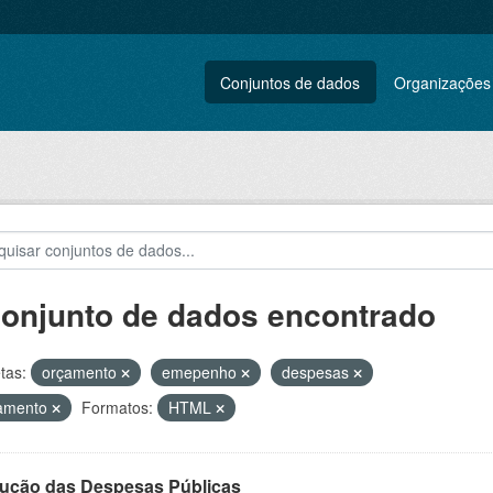
Conjuntos de dados
Organizações
conjunto de dados encontrado
tas:
orçamento
emepenho
despesas
amento
Formatos:
HTML
ução das Despesas Públicas