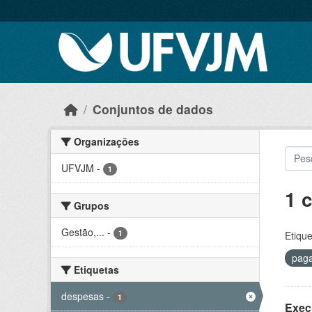
Skip to main content
Conjuntos de dados
Organizações
UFVJM
-
1
1 
Grupos
Gestão,...
-
1
Etique
pag
Etiquetas
despesas
-
1
Exec