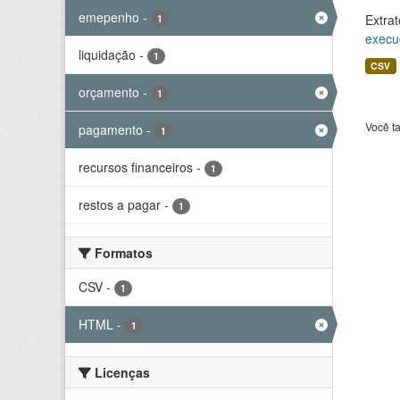
emepenho
-
Extrat
1
execu
liquidação
-
1
CSV
orçamento
-
1
Você t
pagamento
-
1
recursos financeiros
-
1
restos a pagar
-
1
Formatos
CSV
-
1
HTML
-
1
Licenças