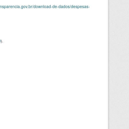
ransparencia.gov.br/download-de-dados/despesas-
I
).