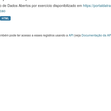
o de Dados Abertos por exercício disponibilizado em
https://portaldat
cao
HTML
ambém pode ter acesso a esses registros usando a
API
(veja
Documentação da AP