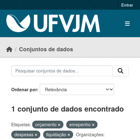
Skip to main content
Entrar
Conjuntos de dados
Ordenar por
1 conjunto de dados encontrado
Etiquetas:
orçamento
emepenho
despesas
liquidação
Organizações: