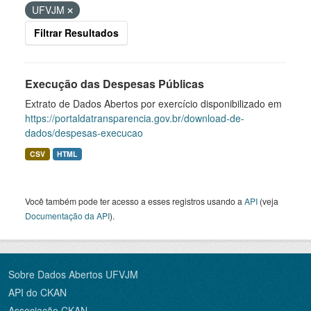
UFVJM
Filtrar Resultados
Execução das Despesas Públicas
Extrato de Dados Abertos por exercício disponibilizado em
https://portaldatransparencia.gov.br/download-de-
dados/despesas-execucao
CSV
HTML
Você também pode ter acesso a esses registros usando a
API
(veja
Documentação da API
).
Sobre Dados Abertos UFVJM
API do CKAN
Associação CKAN